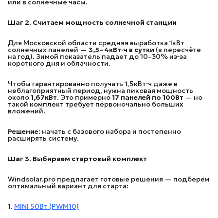
или в солнечные часы.
Шаг 2. Считаем мощность солнечной станции
Для Московской области средняя выработка 1кВт
солнечных панелей —
3,5–4кВт·ч в сутки
(в пересчёте
на год). Зимой показатель падает до 10–30% из‑за
короткого дня и облачности.
Чтобы гарантированно получать 1,5кВт·ч даже в
неблагоприятный период, нужна пиковая мощность
около
1,67кВт
. Это примерно
17 панелей по 100Вт
— но
такой комплект требует первоночально больших
вложений.
Решение:
начать с базового набора и постепенно
расширять систему.
Шаг 3. Выбираем стартовый комплект
Windsolar.pro предлагает готовые решения — подберём
оптимальный вариант для старта:
1.
MINI 50Вт (PWM10)