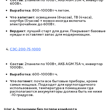
Состав:
2панели по 100Вт, АКБ AGM 55А·ч, инвертор
600Вт.
Выработка:
800–1000Вт·ч летом.
Что запитает:
освещение (6часов), ТВ (4часа),
ноутбук (5часов) + можно иногда включать
электрочайник до 600Вт.
Вердикт:
лучший старт для дачи. Покрывает базовые
нужды и оставляет запас для модернизации.
СЭС‑200‑75‑1000
Состав:
2панели по 100Вт, АКБ AGM 75А·ч, инвертор
1000Вт.
Выработка:
600–1000Вт·ч.
Что потянет:
почти все бытовые приборы, кроме
самых мощных. Подходит для круглогодичного
использования, температура в помещении где
располагаются аккумуляторы должна быть не ниже
-10 градусов.
Шаг 4. Экономим без потери комфорта