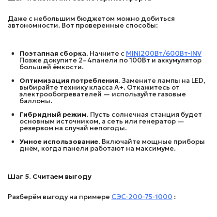
Даже с небольшим бюджетом можно добиться
автономности. Вот проверенные способы:
Поэтапная сборка.
Начните с
MINI200Вт/600Вт‑INV
Позже докупите 2–4панели по 100Вт и аккумулятор
большей ёмкости.
Оптимизация потребления.
Замените лампы на LED,
выбирайте технику класса А+. Откажитесь от
электрообогревателей — используйте газовые
баллоны.
Гибридный режим.
Пусть солнечная станция будет
основным источником, а сеть или генератор —
резервом на случай непогоды.
Умное использование.
Включайте мощные приборы
днём, когда панели работают на максимуме.
Шаг 5. Считаем выгоду
Разберём выгоду на примере
СЭС‑200‑75‑1000
: