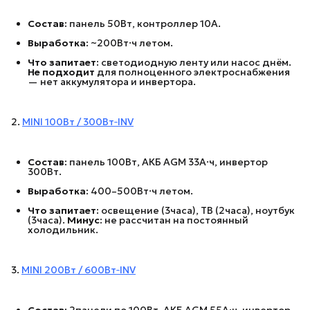
Состав:
панель 50Вт, контроллер 10А.
Выработка:
~200Вт·ч летом.
Что запитает:
светодиодную ленту или насос днём.
Не подходит
для полноценного электроснабжения
— нет аккумулятора и инвертора.
2.
MINI 100Вт / 300Вт‑INV
Состав:
панель 100Вт, АКБ AGM 33А·ч, инвертор
300Вт.
Выработка:
400–500Вт·ч летом.
Что запитает:
освещение (3часа), ТВ (2часа), ноутбук
(3часа).
Минус:
не рассчитан на постоянный
холодильник.
3.
MINI 200Вт / 600Вт‑INV