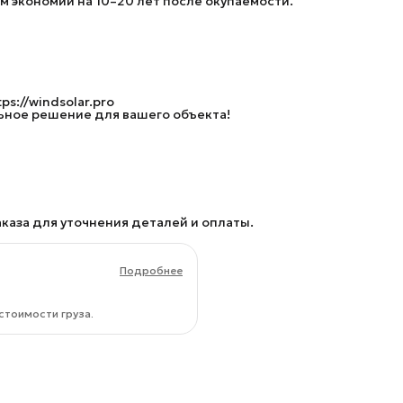
ом экономии на 10–20 лет после окупаемости.
ps://windsolar.pro
ьное решение для вашего объекта!
каза для уточнения деталей и оплаты.
Подробнее
стоимости груза.