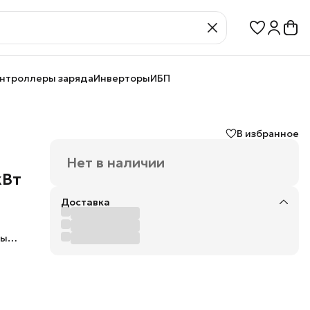
нтроллеры заряда
Инверторы
ИБП
В избранное
Нет в наличии
кВт
Доставка
ных
зы
кты.