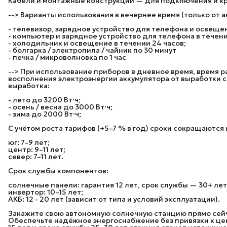
Кабели и монтажные конструкции — для подключения и к
--> Варианты использования в вечернее время (только от а
- телевизор, зарядное устройство для телефона и освещен
- компьютер и зарядное устройство для телефона в течени
- холодильник и освещение в течении 24 часов;
- болгарка / электропила / чайник по 30 минут
- печка / микроволновка по 1 час
--> При использование приборов в дневное время, время 
восполнения электроэнергии аккумулятора от выработки 
выработка:
- лето до 3200 Вт·ч;
- осень / весна до 3000 Вт·ч;
- зима до 2000 Вт·ч;
С учётом роста тарифов (+5–7 % в год) сроки сокращаются 
юг: 7–9 лет;
центр: 9–11 лет;
север: 7–11 лет.
Срок службы компонентов:
солнечные панели: гарантия 12 лет, срок службы — 30+ лет
инвертор: 10–15 лет;
АКБ: 12 - 20 лет (зависит от типа и условий эксплуатации).
Закажите свою автономную солнечную станцию прямо сей
Обеспечьте надёжное энергоснабжение без привязки к це