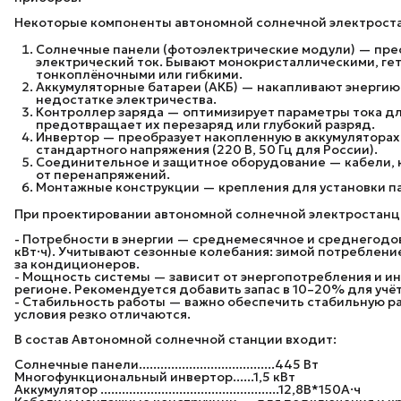
Некоторые компоненты автономной солнечной электрост
Солнечные панели (фотоэлектрические модули) — пре
электрический ток. Бывают монокристаллическими, ге
тонкоплёночными или гибкими.
Аккумуляторные батареи (АКБ) — накапливают энергию
недостатке электричества.
Контроллер заряда — оптимизирует параметры тока дл
предотвращает их перезаряд или глубокий разряд.
Инвертор — преобразует накопленную в аккумуляторах
стандартного напряжения (220 В, 50 Гц для России).
Соединительное и защитное оборудование — кабели, 
от перенапряжений.
Монтажные конструкции — крепления для установки па
При проектировании автономной солнечной электростанц
- Потребности в энергии — среднемесячное и среднегодов
кВт·ч). Учитывают сезонные колебания: зимой потребление
за кондиционеров.
- Мощность системы — зависит от энергопотребления и ин
регионе. Рекомендуется добавить запас в 10–20% для учё
- Стабильность работы — важно обеспечить стабильную раб
условия резко отличаются.
В состав Автономной солнечной станции входит:
Солнечные панели......................................445 Вт
Многофункциональный инвертор......1,5 кВт
Аккумулятор ..................................................12,8В*150А·ч