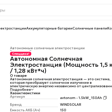
лектростанции
Аккумуляторные батареи
Солнечные панели
Ко
Автономные солнечные электростанции
Главная
›
Солнечные электростанции
›
Спеццена!
Автономная Солнечная
Электростанция (Мощность 1,5 
/ 1,28 кВт*ч)
О товаре
Автономная солнечная электростанция — это система,
которая преобразует солнечное излучение в
электрическую энергию независимо от централизован
сетей электроснабжения.
Подробнее
Такие электростанции используются в местах, где
Характеристики
требуется сезонное или круглогодичное
Артикул
avtonom - 1.5kW_150Ah
электроснабжение, но нет промышленной сети, а её
прокладка невозможна или слишком дорога. Это могут
Бренд
WINDSOLAR
быть удалённые небольшие объекты — дачи, дома, ба
Eмкость АКБ (Ач)
150
отдыха, а также целые посёлки и промышленные объе