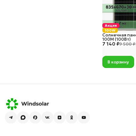
Акция
100W
Солнечная пане
100М (100Вт)
7 140 ₽
9 500 ₽
В корзину