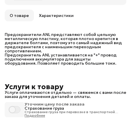
О товаре
Характеристики
Предохранители ANL представляют собой цельную
металлическую пластину, которая плотно крепится в
держателе болтами, поэтому это самый надежный вид
предохранителя с наименьшим переходным
сопротивлением.
Предохранитель ANL устанавливается на "+" провод
подключения аккумулятора для защиты
оборудования. Позволяет проводить большие токи.
Услуги к товару
Услуги оплачиваются отдельно — свяжемся с вами после
заказа для уточнения деталей и оплаты.
Уточним цену после заказа
Страхование груза
Страхование груза при перевозке в транспортной
компании 1% от стоимости груза.
Подробнее