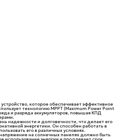
альтернативной энергетики. Он способен работать в
широком диапазоне напряжений и токов, что позволяе
использовать его в различных условиях.
Важно отметить, что для корректной работы контролл
напряжение на солнечных панелях должно быть выше,
на аккумуляторах. Это обеспечивает оптимальное
использование энергии и продлевает срок службы
аккумуляторов.
Контроллер заряда SMARTWATT MPPT - это отличный в
для солнечной станции. Он обеспечивает высокую
эффективность использования энергии, надежность и
долговечность, что делает его идеальным решением 
солнечных энергосистем.
 устройство, которое обеспечивает эффективное
спользует технологию MPPT (Maximum Power Point
аряда и разряда аккумуляторов, повышая КПД
ерами.
нь надежности и долговечности, что делает его
ативной энергетики. Он способен работать в
ользовать его в различных условиях.
 напряжение на солнечных панелях должно быть
ое использование энергии и продлевает срок