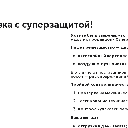
вка с суперзащитой!
Хотите быть уверены, что
у других продавцов -
Супер
Наше преимущество
— дво
пятислойный картон
за
воздушно‑пузырчатая 
В отличие от поставщиков
кокон — риск повреждений
Тройной контроль качеств
Проверка
на механичес
Тестирование
техничес
Контроль
упаковки пер
Ваши выгоды:
отгрузка
в день заказа;