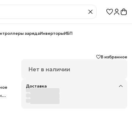
нтроллеры заряда
Инверторы
ИБП
В избранное
Нет в наличии
Доставка
нное
н
ы