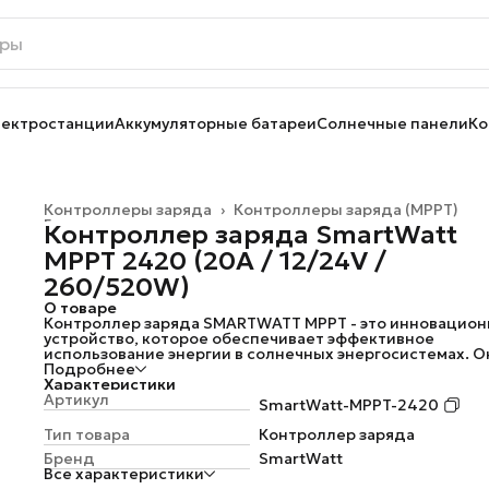
лектростанции
Аккумуляторные батареи
Солнечные панели
Ко
Контроллеры заряда
›
Контроллеры заряда (MPPT)
Главная
›
Контроллер заряда SmartWatt
MPPT 2420 (20A / 12/24V /
260/520W)
О товаре
Контроллер заряда SMARTWATT MPPT - это инновацио
устройство, которое обеспечивает эффективное
использование энергии в солнечных энергосистемах. О
использует технологию MPPT (Maximum Power Point
Подробнее
Tracking), которая позволяет оптимизировать процесс
Характеристики
заряда и разряда аккумуляторов, повышая КПД
Артикул
SmartWatt-MPPT-2420
преобразования на 15-20% по сравнению с PWM-
контроллерами.
Тип товара
Контроллер заряда
Контроллер заряда SMARTWATT MPPT имеет высокую
Бренд
SmartWatt
степень надежности и долговечности, что делает его
Все характеристики
идеальным выбором для профессиональных систем