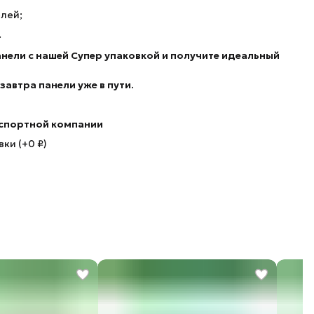
лей;
.
анели с нашей Супер упаковкой
и получите идеальный
автра панели уже в пути.
нспортной компании
ки (+0 ₽)