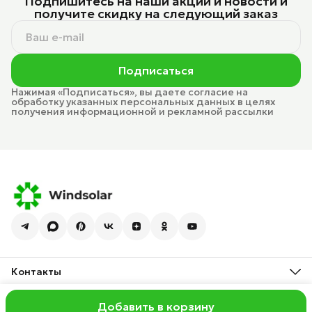
Подпишитесь на наши акции и новости и
получите скидку на следующий заказ
Подписаться
Нажимая «Подписаться», вы даете согласие на
обработку указанных персональных данных в целях
получения информационной и рекламной рассылки
Контакты
Адрес
Иркутск, 1-я Московская ул., 1А.
Добавить в корзину
ИП НЕЛЮБИН А. В.
Наши работы
Оплата
Доставка
Windsolar:
Телефон многоканальный