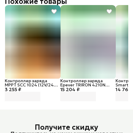
Похожие товары
Контроллер заряда
Контроллер заряда
Контрол
MPPT SCC 1024 (12V/24V
Epever TRIRON 4210N
SmartWa
3 255 ₽
- 10A - 50V - 120W/240W)
15 204 ₽
DS2/UCS (MPPT / 40A /
14 763 
[30A / 1
12/24V / 520/1040W / PV
400/80
100Vmax)
Получите скидку