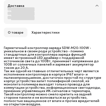
Доставка
О товаре
Характеристики
Герметичный контроллер заряда SDW-M20-100W -
уникальное в своем роде устройство - помимо
стандартных для контроллера заряда функций
имеет встроенный LED драйвер с поддержкой
источников света до 100Вт, принимает напряжение до
100В от солнечных панелей и заряжает аккумулятор
током до 20 А.
Так же одной из главных отличительных черт является
исполнение контроллера в корпусе IP67 влаго- и
пыленепроницаемом, достаточно простой по структуре
корпус устройства залит полиэфирной смолой, из
монолита полимера выходят только провода для
коммутации устройства, информационные светодиоды,
приемник управляющих ИК-сигналов и термопара.
Такой контроллер можно смело крепить на задней
стороне панели и не волноваться за устройство,
полностью защищенное от влаги и прочих вредителей
на открытом воздухе.