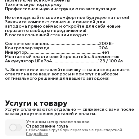
Техническую поддержку
Профессиональную инструкцию по эксплуатации
Не откладывайте свое комфортное будущее на потом!
Закажите комплект солнечных панелей для
автодома прямо сейчас и откройте для себя новые
горизонты свободы передвижения!
В состав солнечной станции входит:
Солнечные панели.........................................200 Вт
Контроллер заряда........................................20А
Инвертор............................................................нет
Монтажный пластиковый кронштейн..5 элементов
Аккумулятор LiFePo4.....................................12В / 100 Ач
📞 Звоните или оставляйте заявку — наши специалисты
ответят на все ваши вопросы и помогут с выбором
оптимального решения для вашего автодома!
Услуги к товару
Услуги оплачиваются отдельно — свяжемся с вами после
заказа для уточнения деталей и оплаты.
Уточним цену после заказа
Страхование груза
Страхование груза при перевозке в транспортной
компании 1% от стоимости груза.
Подробнее