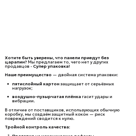
Хотите быть уверены, что панели приедут без
царапин?
Мы предлагаем то, чего нет у других
продавцов -
Супер упаковка!
Наше преимущество
— двойная система упаковки:
пятислойный картон
защищает от серьёзных
нагрузок;
воздушно‑пузырчатая плёнка
гасит удары и
вибрации.
В отличие от поставщиков, использующих обычную
коробку, мы создаём защитный кокон — риск
повреждений сводится к нулю.
Тройной контроль качества:
Проверка
на механические дефекты.