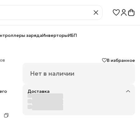
нтроллеры заряда
Инверторы
ИБП
ов
В избранное
Нет в наличии
его
Доставка
х
ых
 что