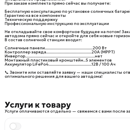
При заказе комплекта прямо сейчас вы получаете:
Бесплатную консультацию по установке солнечных батаре
Гарантию на все компоненты
Техническую поддержку
Профессиональную инструкцию по эксплуатации
Не откладывайте свое комфортное будущее на потом! Зак
автодома прямо сейчас и откройте для себя новые гориз
В состав солнечной станции входит:
Солнечные панели.........................................200 Вт
Контроллер заряда.......................................20А (MPPT)
Инвертор............................................................нет
Монтажный пластиковый кронштейн..5 элементов
Аккумулятор LiFePo4.....................................12В / 100 Ач
📞 Звоните или оставляйте заявку — наши специалисты отв
оптимального решения для вашего автодома!
Услуги к товару
Услуги оплачиваются отдельно — свяжемся с вами после за