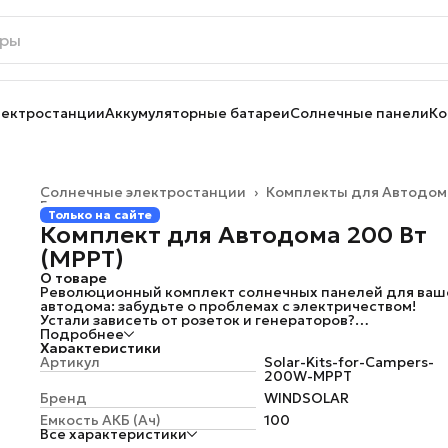
лектростанции
Аккумуляторные батареи
Солнечные панели
Ко
Солнечные электростанции
›
Комплекты для Автодом
Главная
›
Только на сайте
Комплект для Автодома 200 Вт
(MPPT)
О товаре
Революционный комплект солнечных панелей для ваш
автодома: забудьте о проблемах с электричеством!
Устали зависеть от розеток и генераторов?
Представляем вам идеальное решение для автономны
Подробнее
путешествий — профессиональный комплект солнечн
Характеристики
батарей для автодома, который обеспечит вас чистой
Артикул
Solar-Kits-for-Campers-
энергией в любом уголке планеты!
200W-MPPT
Почему наши солнечные панели для автодома — это то,
Бренд
WINDSOLAR
вам нужно
Полная энергетическая независимость — забудьте о
Eмкость АКБ (Ач)
100
поисках мест для подзарядки
Все характеристики
Экономия денег на генераторах и топливе