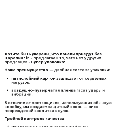
Хотите быть уверены, что панели приедут без
царапин?
Мы предлагаем то, чего нет у других
продавцов -
Супер упаковка!
Наше преимущество
— двойная система упаковки:
пятислойный картон
защищает от серьёзных
нагрузок;
воздушно‑пузырчатая плёнка
гасит удары и
вибрации.
В отличие от поставщиков, использующих обычную
коробку, мы создаём защитный кокон — риск
повреждений сводится к нулю.
Тройной контроль качества:
Проверка
на механические дефекты.