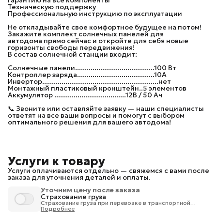
Техническую поддержку
Профессиональную инструкцию по эксплуатации
Не откладывайте свое комфортное будущее на потом!
Закажите комплект солнечных панелей для
автодома прямо сейчас и откройте для себя новые
горизонты свободы передвижения!
В состав солнечной станции входит:
Солнечные панели.........................................100 Вт
Контроллер заряда........................................10А
Инвертор............................................................нет
Монтажный пластиковый кронштейн..5 элементов
Аккумулятор .....................................12В / 50 Ач
📞 Звоните или оставляйте заявку — наши специалисты
ответят на все ваши вопросы и помогут с выбором
оптимального решения для вашего автодома!
Услуги к товару
Услуги оплачиваются отдельно — свяжемся с вами после
заказа для уточнения деталей и оплаты.
Уточним цену после заказа
Страхование груза
Страхование груза при перевозке в транспортной
компании 1% от стоимости груза.
Подробнее