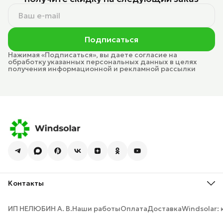
Подписаться
Нажимая «Подписаться», вы даете согласие на
обработку указанных персональных данных в целях
получения информационной и рекламной рассылки
Контакты
Адрес
Иркутск, 1-я Московская ул., 1А.
ИП НЕЛЮБИН А. В.
Наши работы
Оплата
Доставка
Windsolar:
Телефон многоканальный
8 (800) 200-98-85
Телефон