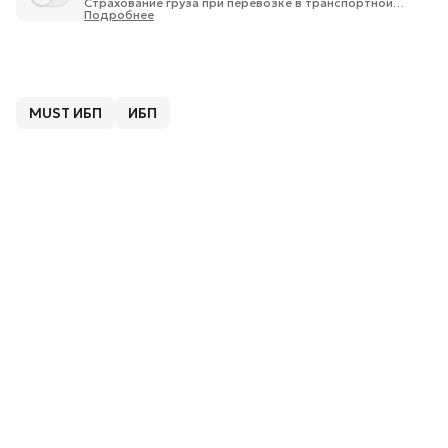
Страхование груза при перевозке в транспортной
компании 1% от стоимости груза.
Подробнее
MUST ИБП
ИБП