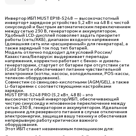
Инвертор ИБП MUST EP18-5248 — высокочастотный
инвертор+ зарядное устройство 5,2 кВт на 48 В с чистой
синусоидой и быстрым автоматическим переключением
между сетью 230 В, генератором и аккумулятором.
Удобный LCD-дисплей позволяет задать приоритет
работы (сеть/АКБ), диапазон входного напряжения
(домашняя сеть или «расширенный» для генератора), а
также зарядный ток под тип батарей.
Модель отлично подходит для условий России/
Казахстана/Беларуси: выдерживает перепады
напряжения, корректно работает с бензо- и дизель-
генераторами, стартует от батареи при отсутствии сети
(Cold Start) и обеспечивает питание чувствительной
электроники (котлы, насосы, холодильники, POS-кассы,
телеком-оборудование).
Совместим со свинцово-кислотными (AGM/GEL), а также
Li-батареями с соответствующими настройками
зарядки.
MUST EP18-5248 PRO (5,2 кВт, 48 В) – это
высокочастотный инвертор/ИБП, обеспечивающий
чистую синусоиду и мгновенное переключение между
сетью 230 В, генератором и аккумулятором. Идеальное
решение для резервного питания в случае отключения
электроэнергии, защищая вашу технику и обеспечивая
непрерывную работу критически важного
оборудования.
Этот ИБП станет незаменимым помощником для: