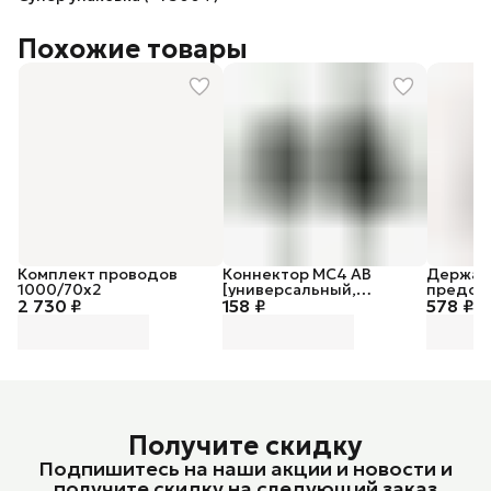
Похожие товары
Комплект проводов
Коннектор MC4 AB
Держат
1000/70х2
[универсальный,
предох
2 730 ₽
158 ₽
комплект из двух
578 ₽
Fuse
разъемов]
Получите скидку
Подпишитесь на наши акции и новости и
получите скидку на следующий заказ