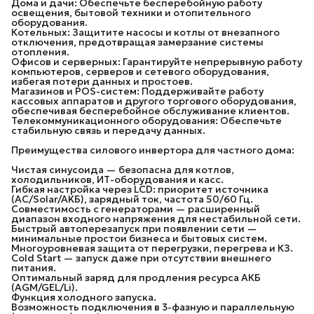
Дома и дачи: Обеспечьте бесперебойную работу
освещения, бытовой техники и отопительного
оборудования.
Котельных: Защитите насосы и котлы от внезапного
отключения, предотвращая замерзание системы
отопления.
Офисов и серверных: Гарантируйте непрерывную работу
компьютеров, серверов и сетевого оборудования,
избегая потери данных и простоев.
Магазинов и POS-систем: Поддерживайте работу
кассовых аппаратов и другого торгового оборудования,
обеспечивая бесперебойное обслуживание клиентов.
Телекоммуникационного оборудования: Обеспечьте
стабильную связь и передачу данных.
Преимущества силового инвертора для частного дома:
Чистая синусоида — безопасна для котлов,
холодильников, ИТ-оборудования и касс.
Гибкая настройка через LCD: приоритет источника
(AC/Solar/AKБ), зарядный ток, частота 50/60 Гц.
Совместимость с генераторами — расширенный
диапазон входного напряжения для нестабильной сети.
Быстрый автоперезапуск при появлении сети —
минимальные простои бизнеса и бытовых систем.
Многоуровневая защита от перегрузки, перегрева и КЗ.
Cold Start — запуск даже при отсутствии внешнего
питания.
Оптимальный заряд для продления ресурса АКБ
(AGM/GEL/Li).
Функция холодного запуска.
Возможность подключения в 3-фазную и параллельную