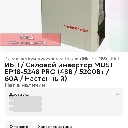
Источники Бесперебойного Питания (ИБП)
›
MUST ИБП
Главная
›
ИБП / Силовой инвертор MUST
EP18-5248 PRO (48В / 5200Вт /
60А / Настенный)
Нет в наличии
Доставка
О товаре
Характеристики