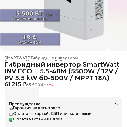
SMARTWATT Гибридные инверторы
Главная
›
Инверторы
›
Гибридные инверторы
›
Гибридный инвертор SmartWatt
INV ECO II 5.5-48M (5500W / 12V /
PV 5.5 kW 60-500V / MPPT 18A)
61 215 ₽
65 500 ₽
−
7
%
Преимущества
Гарантия на весь товар
Оплата — картой, СБП или наличными
Оплата частями в Сплит