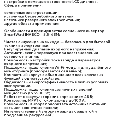
настройки с помощью встроенного LCD дисплея.
Сферы применения:
солнечные электростанции;
источники бесперебойного питания;
источники резервного электропитания;
другие области применения;
Особенности и преимущества солнечного инвертор
SmartWatt INV ECO II 5.5-48M:
Чистая синусоида на выходе — безопасно для бытовой
техники и электроники;
Регулируемый диапазон входного напряжения;
Автоматический перезапуск при восстановлении
сетевого питания;
Возможность настройки тока заряда и параметров
входного напряжения;
Поддержка подключения Wi-Fi-модуля для удалённого
мониторинга (приобретается отдельно);
Компактный корпус с объединением всех ключевых
функций в одном устройстве;
Надёжность и энергоэффективность в любых условиях
эксплуатации.
Поддержка подключения солнечных панелей
мощностью до 5500 Вт;
Работает с аккумуляторами напряжением 48 В;
Контроллер MPPT с током заряда до 100 А;
Возможность выбора приоритета источника питания:
сеть или солнечные панели;
Интеллектуальный алгоритм заряда с защитой и
продлением ресурса АКБ;