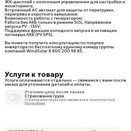
ЖК-дисплей с кнопочным управлением для настройки и
мониторинга;
Встроенный AC автомат для защиты от перегрузки,
перегрева и короткого замыкания;
Возможность работы с генератором;
Работа без АКБ только в режиме SOL, Напряжение
запуска PV - 135V;
Поддержка функции холодного запуска и активации
литиевых АКБ (PV SPS).
Вы можете получить консультацию по покупке
инвертора по бесплатному единому номеру группы
компаний WindSolar 8 800 200 98 85.
Услуги к товару
Услуги оплачиваются отдельно — свяжемся с вами после
заказа для уточнения деталей и оплаты.
Уточним цену после заказа
Страхование груза
Страхование груза при перевозке в транспортной
компании 1% от стоимости груза.
Подробнее