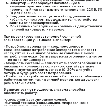
Инвертор — преобразует накопленную в
аккумуляторах энергию постоянного тока в
переменный ток стандартного напряжения (220 В, 50
Гц для России).
Соединительное и защитное оборудование —
кабели, коннекторы, предохранители, устройства
защиты от перенапряжений.
Монтажные конструкции — крепления для установки
панелей на крыше или на земле.
При проектировании автономной солнечной
электростанции учитывают, например:
- Потребности в энергии — среднемесячное и
среднегодовое потребление (измеряется в киловатт-
часах, кВт·ч). Учитывают сезонные колебания: зимой
потребление может быть выше из-за отопления, а летом
— из-за кондиционеров.
- Мощность системы — зависит от энергопотребления и
инсоляции (количества солнечного света) в регионе.
Рекомендуется добавить запас в 10–20% для учёта
потерь и будущего роста потребления.
- Стабильность работы — важно обеспечить стабильную
работу как летом, так и в зимний период, когда условия
резко отличаются.
В зависимости от мощности, система способна
обеспечить работу:
-освещения (светодиодные лампы);
-бытовой техники (холодильник, микроволновка,
стиральная машина, пылесос);