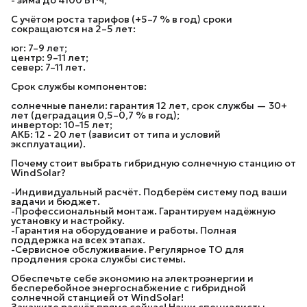
С учётом роста тарифов (+5–7 % в год) сроки
сокращаются на 2–5 лет:
юг: 7–9 лет;
центр: 9–11 лет;
север: 7–11 лет.
Срок службы компонентов:
солнечные панели: гарантия 12 лет, срок службы — 30+
лет (деградация 0,5–0,7 % в год);
инвертор: 10–15 лет;
АКБ: 12 - 20 лет (зависит от типа и условий
эксплуатации).
Почему стоит выбрать гибридную солнечную станцию от
WindSolar?
-Индивидуальный расчёт. Подберём систему под ваши
задачи и бюджет.
-Профессиональный монтаж. Гарантируем надёжную
установку и настройку.
-Гарантия на оборудование и работы. Полная
поддержка на всех этапах.
-Сервисное обслуживание. Регулярное ТО для
продления срока службы системы.
Обеспечьте себе экономию на электроэнергии и
бесперебойное энергоснабжение с гибридной
солнечной станцией от WindSolar!
Закажите расчёт прямо сейчас! Наши специалисты