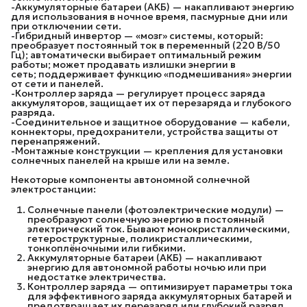
-Аккумуляторные батареи (АКБ) — накапливают энергию
для использования в ночное время, пасмурные дни или
при отключении сети.
-Гибридный инвертор — «мозг» системы, который:
преобразует постоянный ток в переменный (220 В/50
Гц); автоматически выбирает оптимальный режим
работы; может продавать излишки энергии в
сеть; поддерживает функцию «подмешивания» энергии
от сети и панелей.
-Контроллер заряда — регулирует процесс заряда
аккумуляторов, защищает их от перезаряда и глубокого
разряда.
-Соединительное и защитное оборудование — кабели,
коннекторы, предохранители, устройства защиты от
перенапряжений.
-Монтажные конструкции — крепления для установки
солнечных панелей на крыше или на земле.
Некоторые компоненты автономной солнечной
электростанции:
Солнечные панели (фотоэлектрические модули) —
преобразуют солнечную энергию в постоянный
электрический ток. Бывают монокристаллическими,
гетероструктурные, поликристаллическими,
тонкоплёночными или гибкими.
Аккумуляторные батареи (АКБ) — накапливают
энергию для автономной работы ночью или при
недостатке электричества.
Контроллер заряда — оптимизирует параметры тока
для эффективного заряда аккумуляторных батарей и
предотвращает их перезаряд или глубокий разряд.