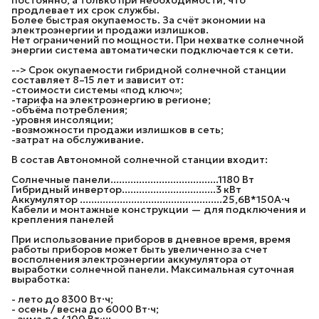
продлевает их срок службы.
Более быстрая окупаемость. За счёт экономии на
электроэнергии и продажи излишков.
Нет ограничений по мощности. При нехватке солнечной
энергии система автоматически подключается к сети.
--> Срок окупаемости гибридной солнечной станции
составляет 8–15 лет и зависит от:
-стоимости системы «под ключ»;
-тарифа на электроэнергию в регионе;
-объёма потребления;
-уровня инсоляции;
-возможности продажи излишков в сеть;
-затрат на обслуживание.
В состав Автономной солнечной станции входит:
Солнечные панели......................................1180 Вт
Гибридный инвертор.................................3 кВт
Аккумулятор ..................................................25,6В*150А·ч
Кабели и монтажные конструкции — для подключения и
крепления панелей
При использование приборов в дневное время, время
работы приборов может быть увеличенно за счет
восполнения электроэнергии аккумулятора от
выработки солнечной панели. Максимальная суточная
выработка:
- лето до 8300 Вт·ч;
- осень / весна до 6000 Вт·ч;
- зима до 4100 Вт·ч;