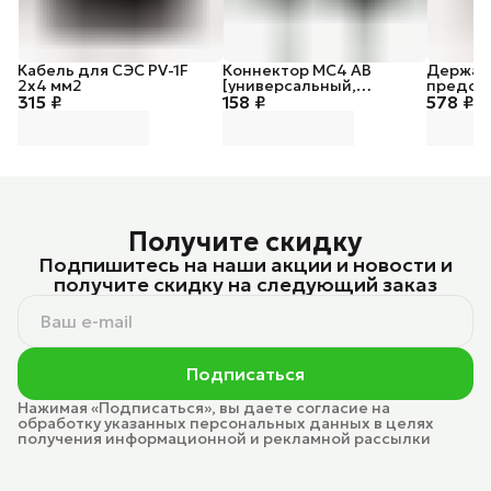
Кабель для СЭС PV-1F
Коннектор MC4 AB
Держат
2х4 мм2
[универсальный,
предох
315 ₽
158 ₽
комплект из двух
578 ₽
Fuse
разъемов]
Получите скидку
Подпишитесь на наши акции и новости и
получите скидку на следующий заказ
Подписаться
Нажимая «Подписаться», вы даете согласие на
обработку указанных персональных данных в целях
получения информационной и рекламной рассылки