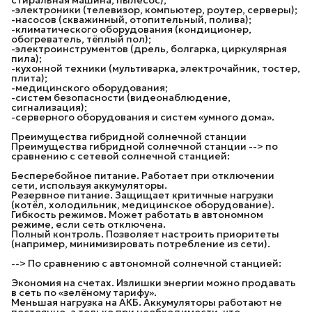
-электроники (телевизор, компьютер, роутер, серверы);
-насосов (скважинный, отопительный, полива);
-климатического оборудования (кондиционер,
обогреватель, тёплый пол);
-электроинструментов (дрель, болгарка, циркулярная
пила);
-кухонной техники (мультиварка, электрочайник, тостер,
плита);
-медицинского оборудования;
-систем безопасности (видеонаблюдение,
сигнализация);
-серверного оборудования и систем «умного дома».
Преимущества гибридной солнечной cтанции
Преимущества гибридной солнечной cтанции --> по
сравнению с сетевой солнечной станцией:
Бесперебойное питание. Работает при отключении
сети, используя аккумуляторы.
Резервное питание. Защищает критичные нагрузки
(котёл, холодильник, медицинское оборудование).
Гибкость режимов. Может работать в автономном
режиме, если сеть отключена.
Полный контроль. Позволяет настроить приоритеты
(например, минимизировать потребление из сети).
--> По сравнению с автономной солнечной станцией:
Экономия на счетах. Излишки энергии можно продавать
в сеть по «зелёному тарифу».
Меньшая нагрузка на АКБ. Аккумуляторы работают не
постоянно, а только при необходимости, что