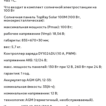
+85 ∘C.
Что входит в комплект солнечной электростанции на
100 Вт
Солнечная панель TopRay Solar 100М (100 Вт,
монокристаллическая):
максимальная мощность (Pmax​): 100 Вт;
рабочее напряжение (Vmp​): 18,56 В;
габариты: 835×670×30 мм;
вес: 5,7 кг.
Контроллер заряда DY1024DU (10 А, PWM):
напряжение АКБ: 12/24 В;
макс. мощность панелей: 130 Вт при 12 В, 260 Вт при 24 В;
гарантия: 1 год.
Аккумулятор AGM GPL 12‑33:
номинальная ёмкость: 33{А·ч};
номинальное напряжение: 12 В;
технология: AGM (герметичный, необслуживаемый).