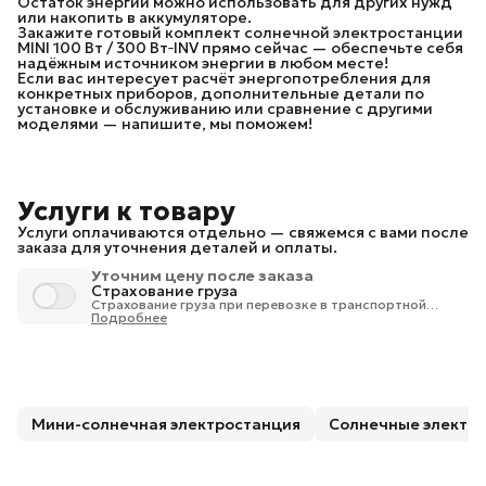
Остаток энергии можно использовать для других нужд
или накопить в аккумуляторе.
Закажите готовый комплект солнечной электростанции
MINI 100 Вт / 300 Вт‑INV прямо сейчас — обеспечьте себя
надёжным источником энергии в любом месте!
Если вас интересует расчёт энергопотребления для
конкретных приборов, дополнительные детали по
установке и обслуживанию или сравнение с другими
моделями — напишите, мы поможем!
Услуги к товару
Услуги оплачиваются отдельно — свяжемся с вами после
заказа для уточнения деталей и оплаты.
Уточним цену после заказа
Страхование груза
Страхование груза при перевозке в транспортной
компании 1% от стоимости груза.
Подробнее
Мини-солнечная электростанция
Солнечные электр