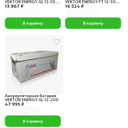
VEKTOR ENERGY GL 12-55
VEKTOR ENERGY FT 12-50
13 867 ₽
[55Ah / 12V / AGM+GEL]
16 524 ₽
[50Ah / 12V / AGM]
В корзину
В корзину
Аккумуляторная батарея
VEKTOR ENERGY GL 12-200
47 995 ₽
В корзину