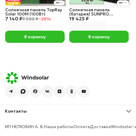
100W
Солнечная панель TopRay
Солнечная панель
Solar 100М (100Вт)
(батарея) SUNPRO
7 140 ₽
19 425 ₽
DG590W-N144M10 TOPCon
9 500 ₽
−
25
%
BIFACIAL
В корзину
В корзину
Контакты
Адрес
Иркутск, 1-я Московская ул., 1А.
ИП НЕЛЮБИН А. В.
Наши работы
Оплата
Доставка
Windsolar:
Телефон многоканальный
8 (800) 200-98-85
Телефон