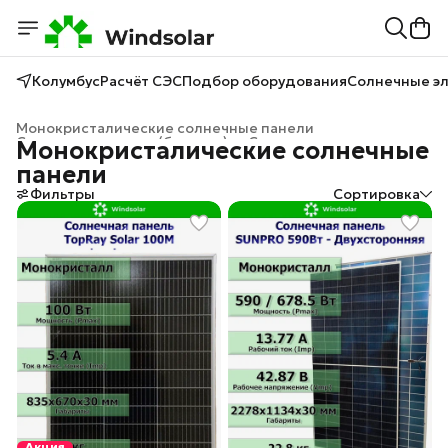
Колумбус
Расчёт СЭС
Подбор оборудования
Солнечные э
Монокристалические солнечные панели
Солнечные панели (батареи)
›
Солнечные панели
›
Монокристалические солнечные
Главная
›
панели
Фильтры
Сортировка
Акция