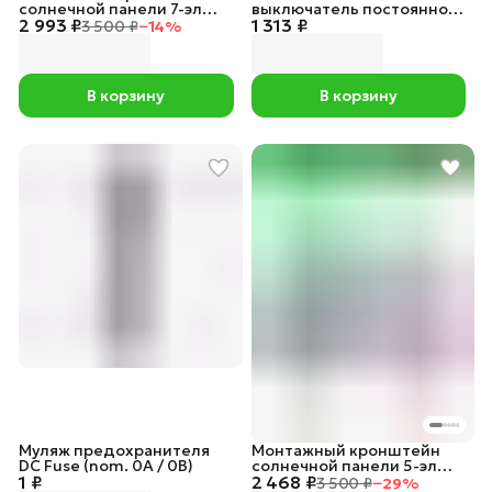
солнечной панели 7-эл
выключатель постоянного
2 993 ₽
(ABS-пластик, УФ защита)
1 313 ₽
тока TOMZN TOB-7Z-63
3 500 ₽
−
14
%
[DIN / 25A / 2P / 230V]
В корзину
В корзину
Муляж предохранителя
Монтажный кронштейн
DC Fuse (nom. 0А / 0В)
солнечной панели 5-эл
1 ₽
2 468 ₽
(ABS-пластик)
3 500 ₽
−
29
%