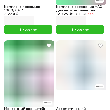
Комплект проводов
Комплект крепления MAX
1000/70х2
для четырех панелей
2 730 ₽
12 779 ₽
изменением угла наклона
15 870 ₽
−
19
%
0.5 метр
В корзину
В корзину
Монтажный кронштейн
Автоматический