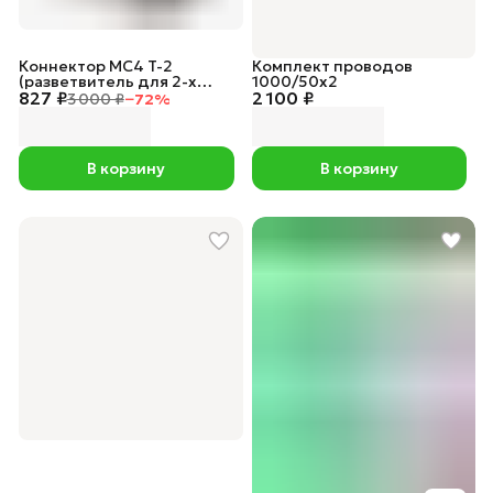
Коннектор MC4 T-2
Комплект проводов
(разветвитель для 2-х
1000/50х2
827 ₽
панелей, комплект из двух
2 100 ₽
3 000 ₽
−
72
%
разъемов)
В корзину
В корзину