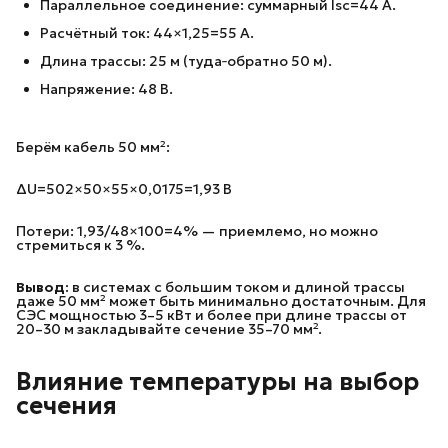
Параллельное соединение: суммарный Isc​=44 А.
Расчётный ток: 44×1,25=55 А.
Длина трассы: 25 м (туда‑обратно 50 м).
Напряжение: 48 В.
Берём кабель 50 мм²:
ΔU=502×50×55×0,0175​=1,93 В
Потери: 1,93/48×100=4% — приемлемо, но можно
стремиться к 3 %.
Вывод:
в системах с большим током и длиной трассы
даже 50 мм² может быть минимально достаточным. Для
СЭС мощностью 3–5 кВт и более при длине трассы от
20–30 м закладывайте сечение 35–70 мм².
Влияние температуры на выбор
сечения