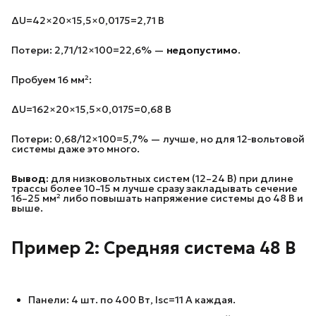
ΔU=42×20×15,5×0,0175​=2,71 В
Потери: 2,71/12×100=22,6% —
недопустимо
.
Пробуем 16 мм²:
ΔU=162×20×15,5×0,0175​=0,68 В
Потери: 0,68/12×100=5,7% — лучше, но для 12‑вольтовой
системы даже это много.
Вывод:
для низковольтных систем (12–24 В) при длине
трассы более 10–15 м лучше сразу закладывать сечение
16–25 мм² либо повышать напряжение системы до 48 В и
выше.
Пример 2: Средняя система 48 В
Панели: 4 шт. по 400 Вт, Isc​=11 А каждая.