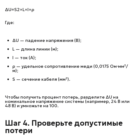
ΔU=S2×L×I×ρ​
Где:
ΔU — падение напряжения (В);
L — длина линии (м);
I — ток (А);
ρ — удельное сопротивление меди (0,0175 Ом·мм²/
м);
S — сечение кабеля (мм²).
Чтобы получить процент потерь, разделите ΔU на
номинальное напряжение системы (например, 24 В или
48 В) и умножьте на 100.
Шаг 4. Проверьте допустимые
потери