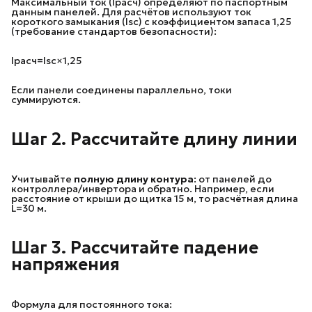
Максимальный ток (Iрасч​) определяют по паспортным
данным панелей. Для расчётов используют ток
короткого замыкания (Isc​) с коэффициентом запаса 1,25
(требование стандартов безопасности):
Iрасч​=Isc​×1,25
Если панели соединены параллельно, токи
суммируются.
Шаг 2. Рассчитайте длину линии
Учитывайте
полную длину контура
: от панелей до
контроллера/инвертора и обратно. Например, если
расстояние от крыши до щитка 15 м, то расчётная длина
L=30 м.
Шаг 3. Рассчитайте падение
напряжения
Формула для постоянного тока: