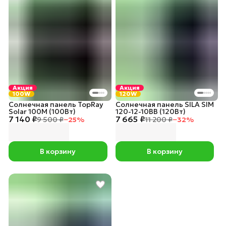
Акция
Акция
100W
120W
Солнечная панель TopRay
Солнечная панель SILA SIM
Solar 100М (100Вт)
120-12-10BB (120Вт)
7 140 ₽
7 665 ₽
9 500 ₽
−
25
%
11 200 ₽
−
32
%
В корзину
В корзину