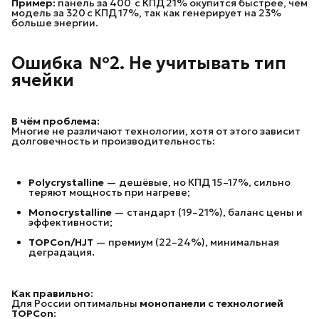
Пример:
панель за 400 с КПД 21% окупится быстрее, чем
модель за 320 с КПД 17%, так как генерирует на 23%
больше энергии.
Ошибка  №2. Не учитывать тип 
ячейки
В чём проблема:
Многие не различают технологии, хотя от этого зависит
долговечность и производительность:
Polycrystalline
— дешёвые, но КПД 15–17%, сильно
теряют мощность при нагреве;
Monocrystalline
— стандарт (19–21%), баланс цены и
эффективности;
TOPCon/HJT
— премиум (22–24%), минимальная
деградация.
Как правильно:
Для России оптимальны
монопанели с технологией 
TOPCon
: