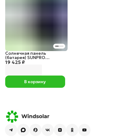
Солнечная панель
(батарея) SUNPRO
19 425 ₽
DG590W-N144M10 TOPCon
BIFACIAL
В корзину